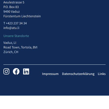
Aeulestrasse 5
P.O. Box 83
9490 Vaduz
Fürstentum Liechtenstein
T
+423 237 34 34
info@atu.li
Unsere Standorte
Vaduz, LI
Road Town, Tortola, BVI
Zürich, CH
Impressum
Datenschutzerklärung
Links