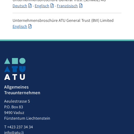
Deutsch
-
Englisch
-
Französisch
Unternehmensbroschüre ATU General Trust (BVI) Limited
Englisch
Allgemeines
Treuunternehmen
Aeulestrasse 5
P.O. Box 83
9490 Vaduz
Fürstentum Liechtenstein
T
+423 237 34 34
info@atu.li