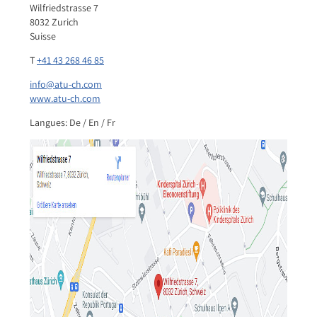
Wilfriedstrasse 7
8032 Zurich
Suisse
T
+41 43 268 46 85
info@atu-ch.com
www.atu-ch.com
Langues: De / En / Fr