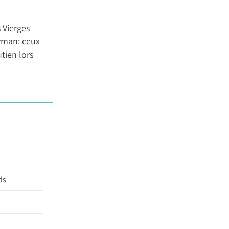
 Vierges
ayman: ceux-
tien lors
ds