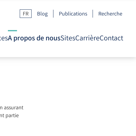
FR
Blog
Publications
Recherche
ces
A propos de nous
Sites
Carrière
Contact
en assurant
nt partie